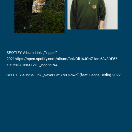
SPOTIFY-Album-Link „Trippin’“
2021https://open.spotify.com/album/3oNOlHAJQnZ1am63v8frE6?
si=ut8GkHNMTVGL_nqc6rjiNA
SPOTIFY-Single-Link „Never Let You Down“ (feat. Leona Berlin) 2022